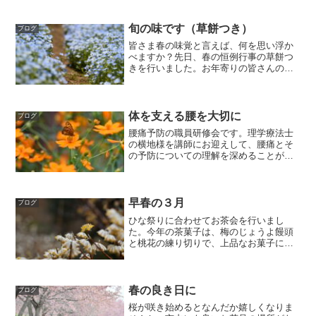
旬の味です（草餅つき）
ブログ
皆さま春の味覚と言えば、何を思い浮か
べますか？先日、春の恒例行事の草餅つ
きを行いました。お年寄りの皆さんの掛
け声とよもぎの香りに包まれた、楽しい
時間となりました。ボランティアの皆さ
ん、ご協力ありがとうございました。
体を支える腰を大切に
ブログ
腰痛予防の職員研修会です。理学療法士
の横地様を講師にお迎えして、腰痛とそ
の予防についての理解を深めることがで
きました。利用者の皆様を安全に介護す
ることと、職員の体を守ることを同時に
行えるよう、今後も努めてまいります。
早春の３月
ブログ
ひな祭りに合わせてお茶会を行いまし
た。今年の茶菓子は、梅のじょうよ饅頭
と桃花の練り切りで、上品なお菓子に目
もうれしいですね。職員の着物姿をほめ
てくださった皆さん、ありがとうござい
ます。毎月行う誕生会の一コマも載せま
すね。３月生まれの方は芽吹...
春の良き日に
ブログ
桜が咲き始めるとなんだか嬉しくなりま