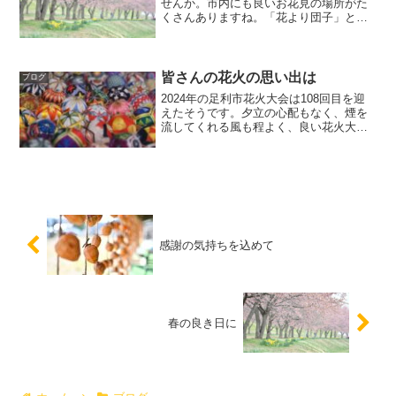
せんか。市内にも良いお花見の場所がた
くさんありますね。「花より団子」とい
う方も、桜があるからなお美味しい！桜
めぐりのドライブと春の風を満喫したお
散歩でした。４月にフレッシュな新任職
員も来てくれましたので、...
皆さんの花火の思い出は
ブログ
2024年の足利市花火大会は108回目を迎
えたそうです。夕立の心配もなく、煙を
流してくれる風も程よく、良い花火大会
でした。おつまみとビールを片手に、皆
様それぞれが、いつかのあの日の花火大
会を思い浮かべていらっしゃったのでは
ないでしょうか。打...
感謝の気持ちを込めて
春の良き日に