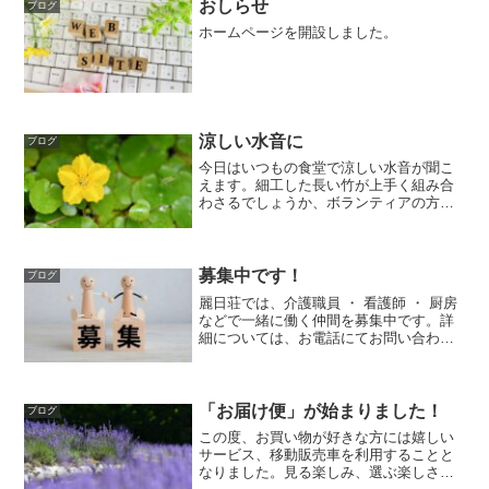
おしらせ
ブログ
ホームページを開設しました。
涼しい水音に
ブログ
今日はいつもの食堂で涼しい水音が聞こ
えます。細工した長い竹が上手く組み合
わさるでしょうか、ボランティアの方の
協力をいただき、流しそうめん開催で
す。薬味もいろいろ用意されています
よ、ねぎに金ゴマ、シソの葉や、それに
ミョウガの良い香り。「行きま...
募集中です！
ブログ
麗日荘では、介護職員 ・ 看護師 ・ 厨房
などで一緒に働く仲間を募集中です。詳
細については、お電話にてお問い合わせ
ください。
「お届け便」が始まりました！
ブログ
この度、お買い物が好きな方には嬉しい
サービス、移動販売車を利用することと
なりました。見る楽しみ、選ぶ楽しさ、