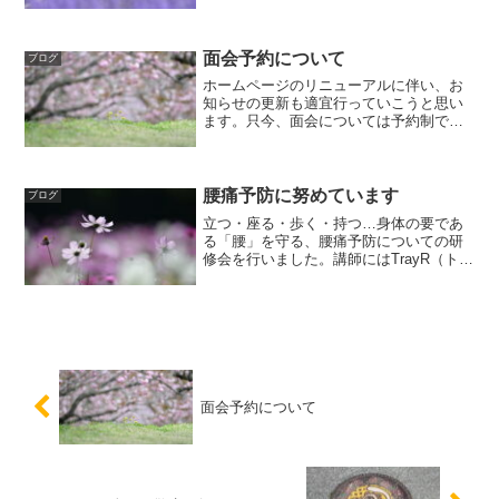
店員さんとの交流が、大切なコミュニケ
ーションの場となり心の活力となること
を感じております。地域連携と地域貢献
のためにと走ってくださる...
面会予約について
ブログ
ホームページのリニューアルに伴い、お
知らせの更新も適宜行っていこうと思い
ます。只今、面会については予約制で承
っておりますので、ご利用の方はお電話
にてご連絡をお待ちしております。面会
時間 10：00 11：00 14：00 15：
00 16：...
腰痛予防に努めています
ブログ
立つ・座る・歩く・持つ…身体の要であ
る「腰」を守る、腰痛予防についての研
修会を行いました。講師にはTrayR（トレ
イル）の横地さんをお迎えし、自分の身
体の状態を確認するセルフチェックの方
法や腰痛が起きない身体作りのための体
操の指導をしていた...
面会予約について