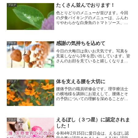
たくさん並んでおります！
ブログ
色とりどりのメニューが並びます。今回
の夕食バイキングのメニューは、ふんわ
りやわらかな白身魚のトマトソース、春
巻きはピザ風とカレー味の2種類です。好
評の新じゃがの煮物、鶏ネギだれはビー
ルにピッタリ！〆のデザートもおかわり
できます。「ゴーヤーチ...
感謝の気持ちを込めて
ブログ
今日の大晦日は良いお天気です。写真を
見返しながら1年を思い出しています。皆
さんのお顔を見ていると嬉しくなりま
す。楽しかったこと良かったこと、もち
ろんそうでないことも、いろいろあるこ
とが成長への道です。日々の出来事に感
謝申し上げて、除夜の鐘に...
体を支える腰を大切に
ブログ
腰痛予防の職員研修会です。理学療法士
の横地様を講師にお迎えして、腰痛とそ
の予防についての理解を深めることがで
きました。利用者の皆様を安全に介護す
ることと、職員の体を守ることを同時に
行えるよう、今後も努めてまいります。
えるぼし（３つ星）に認定されま
ブログ
した！
令和4年2月15日に愛日会は、えるぼし認