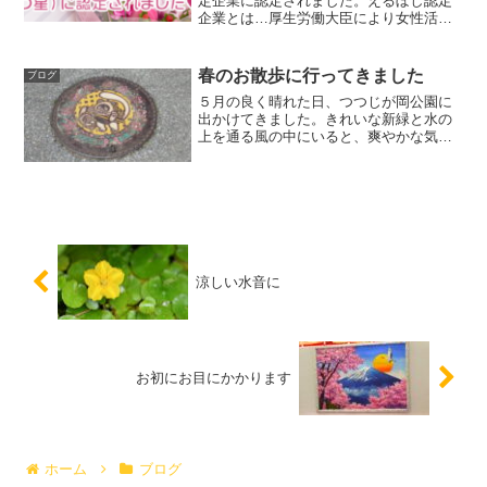
定企業に認定されました。えるぼし認定
企業とは…厚生労働大臣により女性活躍
推進法に基づき、女性の活躍推進に関す
る取り組みの実施状況が優良であると認
められた企業のことです。県内では、14
春のお散歩に行ってきました
ブログ
社目の認定となりま...
５月の良く晴れた日、つつじが岡公園に
出かけてきました。きれいな新緑と水の
上を通る風の中にいると、爽やかな気持
ちになるのが分かります。散歩の途中に
「あれで写真が撮りたい‼」とお話しされ
るお年寄りの方が指す方向に、観光地の
顔出しパネルです。楽し...
涼しい水音に
お初にお目にかかります
ホーム
ブログ